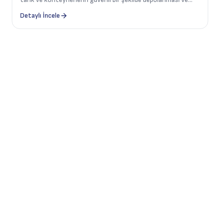
istiflenmesi için tasarlanmıştır.
Detaylı İncele