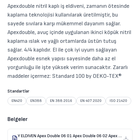
Apexdouble nitril kaplı iş eldiveni, zamanın ötesinde
kaplama teknolojisi kullanılarak üretilmiştir, bu
sayede sıvılara karşı mükemmel dayanım sağlar.
Apexdouble, avuç içinde uygulanan ikinci köpük nitril
kaplama ıslak ve yağlı ortamlarda üstün tutuş
sağlar. 4/4 kaplıdır. El ile çok iyi uyum sağlayan
Apexdouble esnek yapısı sayesinde daha az el
yorgunluğu ile işte yüksek verim sunacaktır. Zararlı
maddeler içermez: Standard 100 by OEKO-TEX®
Standartlar
EN420
EN388
EN 388:2016
EN 407:2020
ISO 21420
Belgeler
Y ELDIVEN Apex Double 06 01 Apex Double 06 02 Apex Double 06 03 ID 887972