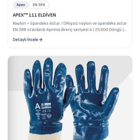
Apex
EN 388
APEX™ 111 ELDİVEN
Naylon + Spandeks Astar / Dikişsiz naylon ve spandeks astar
EN 388 standardı Aşınma direnç seviyesi 4 ( 25.000 Döngü )
Elastikli Bileklik Avuç içindeki tam mikro köpük nitril
Detaylı İncele
kaplaması Avuç içi tarafı, dayanıklılık için yükseltilmiş mikro
noktalara sahiptir