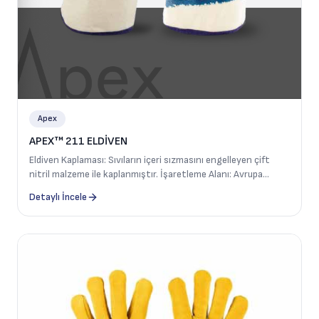
Apex
APEX™ 211 ELDİVEN
Eldiven Kaplaması: Sıvıların içeri sızmasını engelleyen çift
nitril malzeme ile kaplanmıştır. İşaretleme Alanı: Avrupa
normlarına göre verilmesi gereken tüm bilgileri içerir. Bileklik:
Detaylı İncele
70 mm uzunluğunda güvenlik manşeti