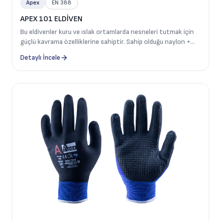
Apex
EN 388
APEX 101 ELDİVEN
Bu eldivenler kuru ve ıslak ortamlarda nesneleri tutmak için
güçlü kavrama özelliklerine sahiptir. Sahip olduğu naylon +
spandeks astarı sayesinde ellerin hava almasını sağlar, daha
Detaylı İncele
konforlu esnek ve dayanıklıdır. Köpük nitril kaplaması
sayesinde sıvı geçirmezliği, yağ dayanımı ve üstün özellikler
sunmaktadır. Daha iyi kavrama imkanı sağlaması için avuç
içine dot takviyesi yapılmıştır.