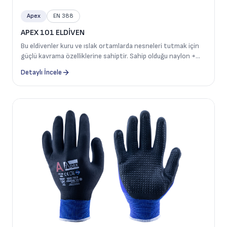
Apex
EN 388
APEX 101 ELDİVEN
Bu eldivenler kuru ve ıslak ortamlarda nesneleri tutmak için
güçlü kavrama özelliklerine sahiptir. Sahip olduğu naylon +
spandeks astarı sayesinde ellerin hava almasını sağlar, daha
Detaylı İncele
konforlu esnek ve dayanıklıdır. Köpük nitril kaplaması
sayesinde sıvı geçirmezliği, yağ dayanımı ve üstün özellikler
sunmaktadır. Daha iyi kavrama imkanı sağlaması için avuç
içine dot takviyesi yapılmıştır.