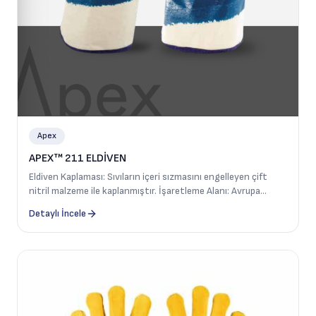
Apex
APEX™ 211 ELDİVEN
Eldiven Kaplaması: Sıvıların içeri sızmasını engelleyen çift
nitril malzeme ile kaplanmıştır. İşaretleme Alanı: Avrupa
normlarına göre verilmesi gereken tüm bilgileri içerir. Bileklik:
Detaylı İncele
70 mm uzunluğunda güvenlik manşeti