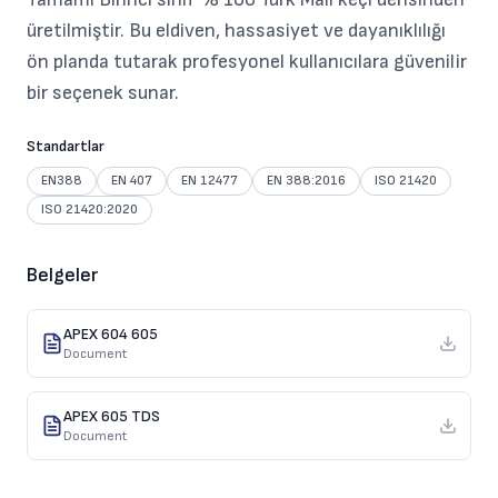
üretilmiştir. Bu eldiven, hassasiyet ve dayanıklılığı
ön planda tutarak profesyonel kullanıcılara güvenilir
bir seçenek sunar.
Standartlar
EN388
EN 407
EN 12477
EN 388:2016
ISO 21420
ISO 21420:2020
Belgeler
APEX 604 605
Document
APEX 605 TDS
Document