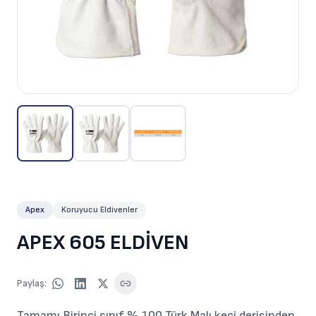
Apex
Koruyucu Eldivenler
APEX 605 ELDİVEN
Paylaş
:
Tamamı Birinci sınıf % 100 Türk Malı keçi derisinden