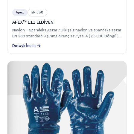
Apex
EN 388
APEX™ 111 ELDİVEN
Naylon + Spandeks Astar / Dikişsiz naylon ve spandeks astar
EN 388 standardı Aşınma direnç seviyesi 4 ( 25.000 Döngü )
Elastikli Bileklik Avuç içindeki tam mikro köpük nitril
Detaylı İncele
kaplaması Avuç içi tarafı, dayanıklılık için yükseltilmiş mikro
noktalara sahiptir