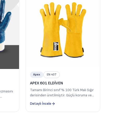
Apex
EN 407
APEX 601 ELDİVEN
Tamamı Birinci sınıf % 100 Türk Malı Sığır
sızmasını
derisinden üretilmiştir. Güçlü koruma ve
konfor sunarak profesyonel kullanıcılar
vrupa
Detaylı İncele
için güvenilir bir çözüm sağlar. Ağır iş
en tüm
kaynak eldiveni olarak kullanılmaktadır.
zunluğunda