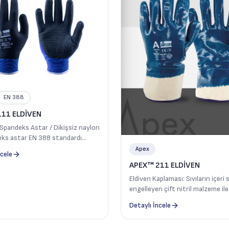
EN 388
11 ELDİVEN
Spandeks Astar / Dikişsiz naylon
eks astar EN 388 standardı
renç seviyesi 4 ( 25.000 Döngü )
Apex
ncele
Bileklik Avuç içindeki tam mikro
APEX™ 211 ELDİVEN
il kaplaması Avuç içi tarafı,
Eldiven Kaplaması: Sıvıların içeri 
ık için yükseltilmiş mikro
engelleyen çift nitril malzeme ile
 sahiptir
kaplanmıştır. İşaretleme Alanı: A
Detaylı İncele
normlarına göre verilmesi gerek
bilgileri içerir. Bileklik: 70 mm u