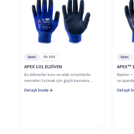
Apex
EN 388
Apex
APEX 101 ELDİVEN
APEX™ 1
Bu eldivenler kuru ve ıslak ortamlarda
Naylon + 
nesneleri tutmak için güçlü kavrama
ve spand
özelliklerine sahiptir. Sahip olduğu naylon
Aşınma di
Detaylı İncele
Detaylı İ
+ spandeks astarı sayesinde ellerin hava
Elastikli 
almasını sağlar, daha konforlu esnek ve
köpük nitr
dayanıklıdır. Köpük nitril kaplaması
dayanıklıl
sayesinde sıvı geçirmezliği, yağ dayanımı
noktalara
ve üstün özellikler sunmaktadır. Daha iyi
kavrama imkanı sağlaması için avuç içine
dot takviyesi yapılmıştır.