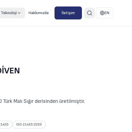
Teknoloji
Hakkımızda
İletişim
EN
DİVEN
Türk Malı Sığır derisinden üretilmiştir.
21420
ISO 21420:2020