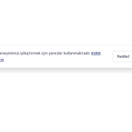
eneyiminizi iyileştirmek için çerezler kullanmaktadır.
KVKK
Reddet
ni
Kurumsal
etleri
Hakkımızda