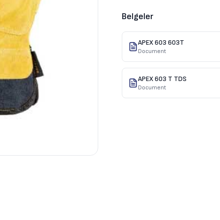
Belgeler
APEX 603 603T
Document
APEX 603 T TDS
Document