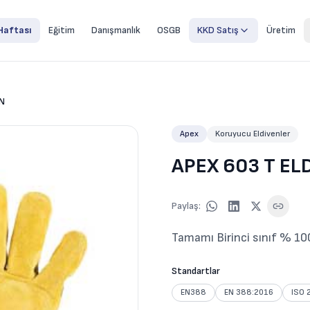
Haftası
Eğitim
Danışmanlık
OSGB
KKD Satış
Üretim
EN
Apex
Koruyucu Eldivenler
APEX 603 T EL
Paylaş
:
Tamamı Birinci sınıf % 100 
Standartlar
EN388
EN 388:2016
ISO 