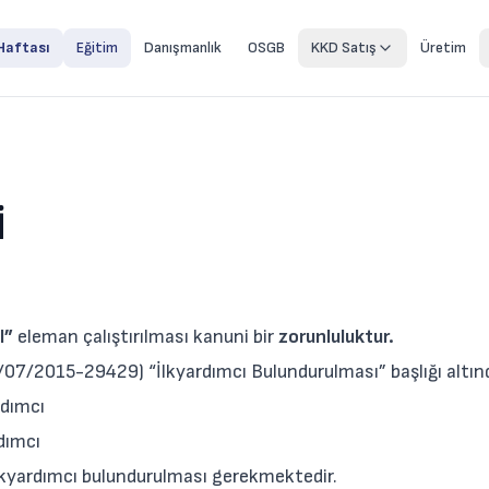
Haftası
Eğitim
Danışmanlık
OSGB
KKD Satış
Üretim
İ
I”
eleman çalıştırılması kanuni bir
zorunluluktur.
/07/2015-29429) “İlkyardımcı Bulundurulması” başlığı altın
rdımcı
rdımcı
 ilkyardımcı bulundurulması gerekmektedir.